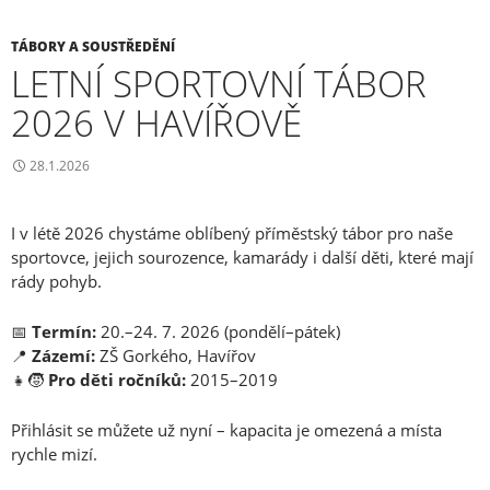
TÁBORY A SOUSTŘEDĚNÍ
LETNÍ SPORTOVNÍ TÁBOR
2026 V HAVÍŘOVĚ
28.1.2026
I v létě 2026 chystáme oblíbený příměstský tábor pro naše
sportovce, jejich sourozence, kamarády i další děti, které mají
rády pohyb.
📅
Termín:
20.–24. 7. 2026 (pondělí–pátek)
📍
Zázemí:
ZŠ Gorkého, Havířov
👧🧒
Pro děti ročníků:
2015–2019
Přihlásit se můžete už nyní – kapacita je omezená a místa
rychle mizí.