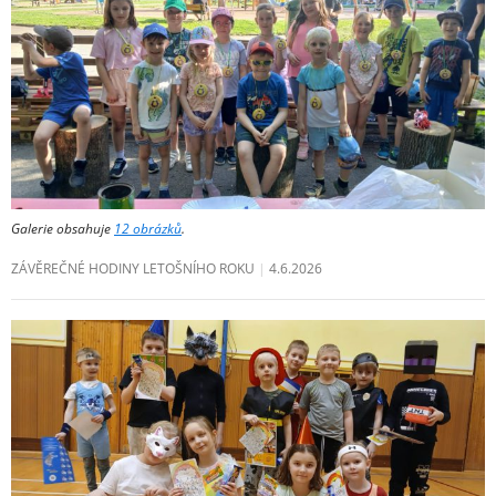
Galerie obsahuje
12 obrázků
.
ZÁVĚREČNÉ HODINY LETOŠNÍHO ROKU
4.6.2026