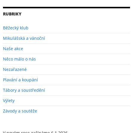
RUBRIKY
Běžecký klub
Mikulášská a vánoční
Naše akce
Něco málo o nás
Nezařazené
Plavání a koupání
Tábory a soustředění
Výlety
Závody a soutěže
V novém roce začínáme 6.1.2026