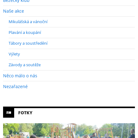
Běžecký klub
Naše akce
Mikulášská a vánoční
Plavání a koupání
Tábory a soustředění
Výlety
Závody a soutěže
Něco málo o nás
Nezařazené
FOTKY