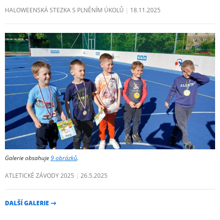
HALOWEENSKÁ STEZKA S PLNĚNÍM ÚKOLŮ
18.11.2025
Galerie obsahuje
9 obrázků
.
ATLETICKÉ ZÁVODY 2025
26.5.2025
DALŠÍ GALERIE
→