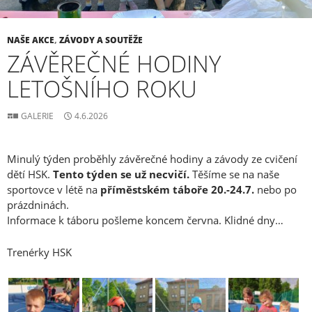
NAŠE AKCE
,
ZÁVODY A SOUTĚŽE
ZÁVĚREČNÉ HODINY
LETOŠNÍHO ROKU
GALERIE
4.6.2026
Minulý týden proběhly závěrečné hodiny a závody ze cvičení
dětí HSK.
Tento týden se už necvičí.
Těšíme se na naše
sportovce v létě na
příměstském táboře 20.-24.7.
nebo po
prázdninách.
Informace k táboru pošleme koncem června. Klidné dny…
Trenérky HSK