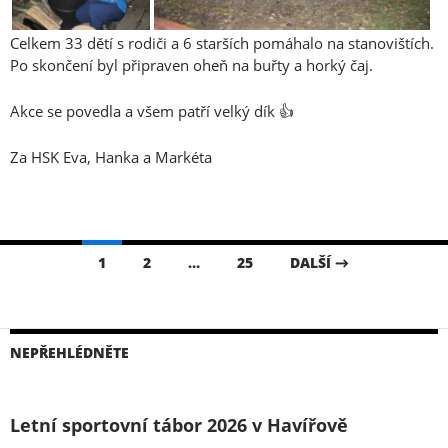
Celkem 33 dětí s rodiči a 6 starších pomáhalo na stanovištích.
Po skončení byl připraven oheň na buřty a horký čaj.
Akce se povedla a všem patří velký dík 👍
Za HSK Eva, Hanka a Markéta
Navigace
1
2
…
25
DALŠÍ →
pro
příspěvky
NEPŘEHLÉDNĚTE
Letní sportovní tábor 2026 v Havířově