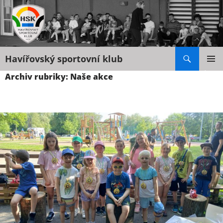
Hledat
Havířovský sportovní klub
PŘEJÍT
Archiv rubriky: Naše akce
K
ZÁKLAD
NAVIGA
OBSAHU
MENU
WEBU