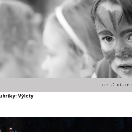
PŘEJÍT K OBSAHU 
CHCI PŘIHLÁSIT DÍ
ubriky: Výlety