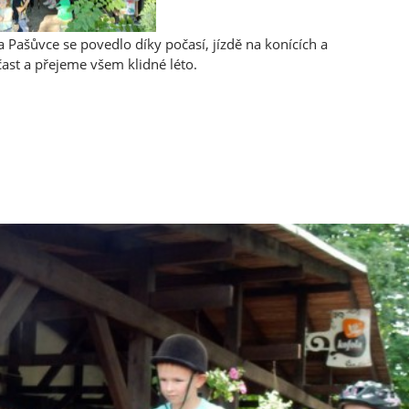
a Pašůvce se povedlo díky počasí, jízdě na konících a
st a přejeme všem klidné léto.