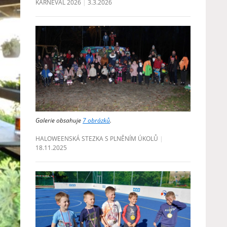
KARNEVAL 2026
3.3.2026
Galerie obsahuje
7 obrázků
.
HALOWEENSKÁ STEZKA S PLNĚNÍM ÚKOLŮ
18.11.2025