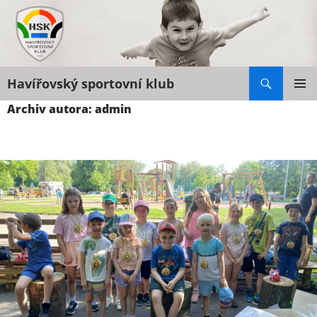
Hledat
Havířovský sportovní klub
PŘEJÍT
Archiv autora: admin
K
ZÁKLAD
NAVIGA
OBSAHU
MENU
WEBU