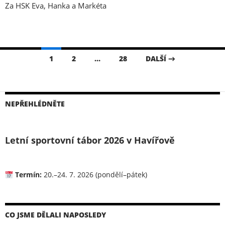
Za HSK Eva, Hanka a Markéta
Navigace
1
2
…
28
DALŠÍ →
pro
příspěvky
NEPŘEHLÉDNĚTE
Letní sportovní tábor 2026 v Havířově
Termín:
20.–24. 7. 2026 (pondělí–pátek)
CO JSME DĚLALI NAPOSLEDY