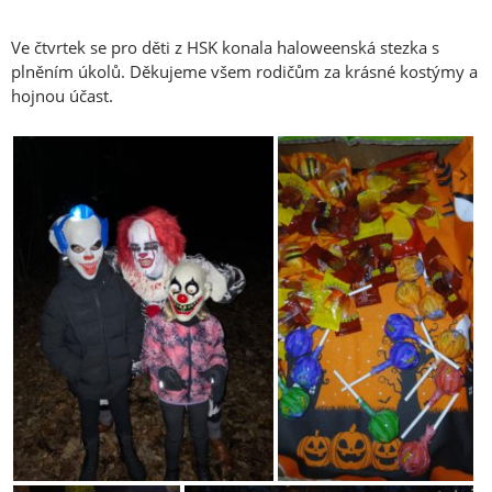
Ve čtvrtek se pro děti z HSK konala haloweenská stezka s
plněním úkolů. Děkujeme všem rodičům za krásné kostýmy a
hojnou účast.