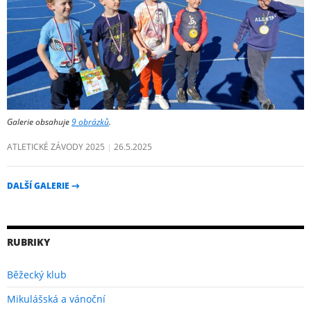
Galerie obsahuje
9 obrázků
.
ATLETICKÉ ZÁVODY 2025
26.5.2025
DALŠÍ GALERIE
→
RUBRIKY
Běžecký klub
Mikulášská a vánoční