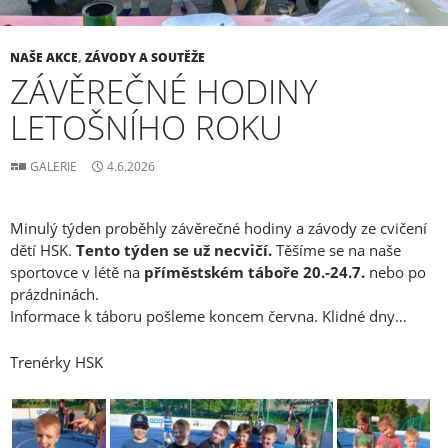
NAŠE AKCE
,
ZÁVODY A SOUTĚŽE
ZÁVĚREČNÉ HODINY
LETOŠNÍHO ROKU
GALERIE
4.6.2026
Minulý týden proběhly závěrečné hodiny a závody ze cvičení
dětí HSK.
Tento týden se už necvičí.
Těšíme se na naše
sportovce v létě na
příměstském táboře 20.-24.7.
nebo po
prázdninách.
Informace k táboru pošleme koncem června. Klidné dny…
Trenérky HSK