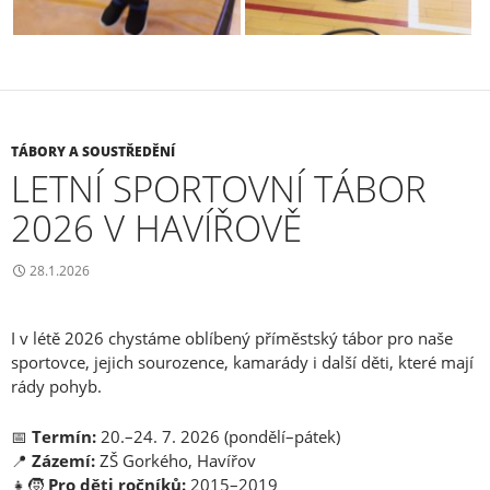
TÁBORY A SOUSTŘEDĚNÍ
LETNÍ SPORTOVNÍ TÁBOR
2026 V HAVÍŘOVĚ
28.1.2026
I v létě 2026 chystáme oblíbený příměstský tábor pro naše
sportovce, jejich sourozence, kamarády i další děti, které mají
rády pohyb.
📅
Termín:
20.–24. 7. 2026 (pondělí–pátek)
📍
Zázemí:
ZŠ Gorkého, Havířov
👧🧒
Pro děti ročníků:
2015–2019