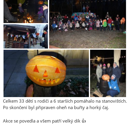
Celkem 33 dětí s rodiči a 6 starších pomáhalo na stanovištích.
Po skončení byl připraven oheň na buřty a horký čaj.
Akce se povedla a všem patří velký dík 👍