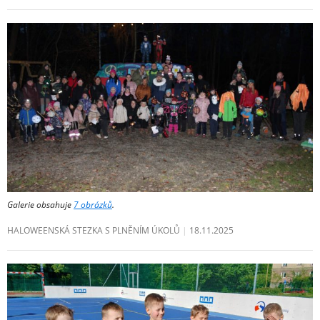
Galerie obsahuje
7 obrázků
.
HALOWEENSKÁ STEZKA S PLNĚNÍM ÚKOLŮ
18.11.2025