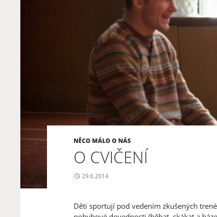
NĚCO MÁLO O NÁS
O CVIČENÍ
29.6.2014
Děti sportují pod vedením zkušených trené
pohybové dovednosti (běhat, skákat a háze