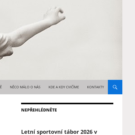
WEBU
TĚ
NĚCO MÁLO O NÁS
KDE A KDY CVIČÍME
KONTAKTY
NEPŘEHLÉDNĚTE
Letní sportovní tábor 2026 v