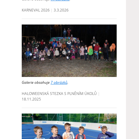
KARNEVAL 2026
3.3.2026
Galerie obsahuje
7 obrázků
.
HALOWEENSKÁ STEZKA S PLNĚNÍM ÚKOLŮ
18.11.2025