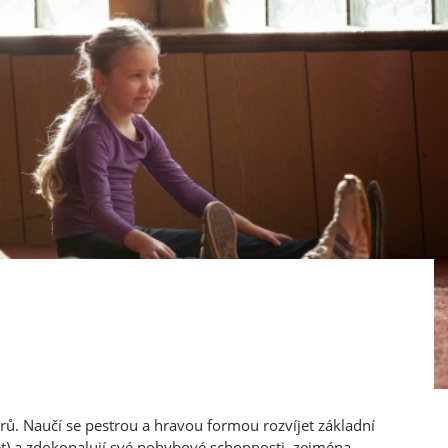
rů. Naučí se pestrou a hravou formou rozvíjet základní
t) a zdokonalují své pohybové schopnosti, zejména