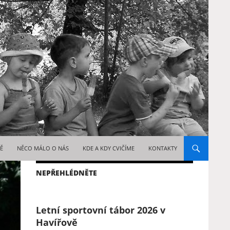
WEBU
TĚ
NĚCO MÁLO O NÁS
KDE A KDY CVIČÍME
KONTAKTY
NEPŘEHLÉDNĚTE
Letní sportovní tábor 2026 v
Havířově