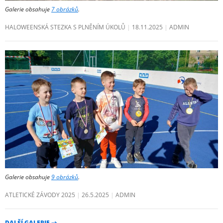
Galerie obsahuje
7 obrázků
.
HALOWEENSKÁ STEZKA S PLNĚNÍM ÚKOLŮ
18.11.2025
ADMIN
Galerie obsahuje
9 obrázků
.
ATLETICKÉ ZÁVODY 2025
26.5.2025
ADMIN
DALŠÍ GALERIE
→