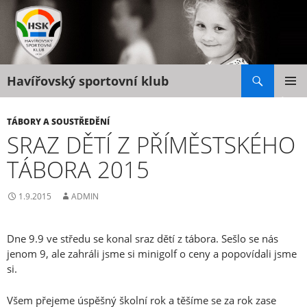
Hledat
Havířovský sportovní klub
PŘEJÍT
K
ZÁKLAD
NAVIGA
OBSAHU
TÁBORY A SOUSTŘEDĚNÍ
MENU
WEBU
SRAZ DĚTÍ Z PŘÍMĚSTSKÉHO
TÁBORA 2015
1.9.2015
ADMIN
Dne 9.9 ve středu se konal sraz dětí z tábora. Sešlo se nás
jenom 9, ale zahráli jsme si minigolf o ceny a popovídali jsme
si.
Všem přejeme úspěšný školní rok a těšíme se za rok zase