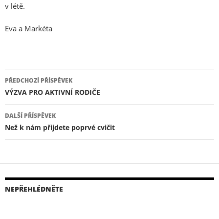
v létě.
Eva a Markéta
Navigace
PŘEDCHOZÍ PŘÍSPĚVEK
pro
VÝZVA PRO AKTIVNÍ RODIČE
příspěvky
DALŠÍ PŘÍSPĚVEK
Než k nám přijdete poprvé cvičit
NEPŘEHLÉDNĚTE