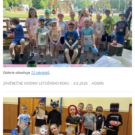
Galerie obsahuje
12 obrázků
.
ZÁVĚREČNÉ HODINY LETOŠNÍHO ROKU
4.6.2026
ADMIN