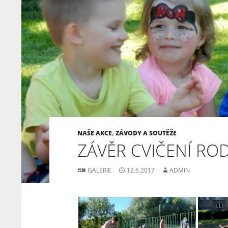
NAŠE AKCE
,
ZÁVODY A SOUTĚŽE
ZÁVĚR CVIČENÍ ROD
GALERIE
12.6.2017
ADMIN