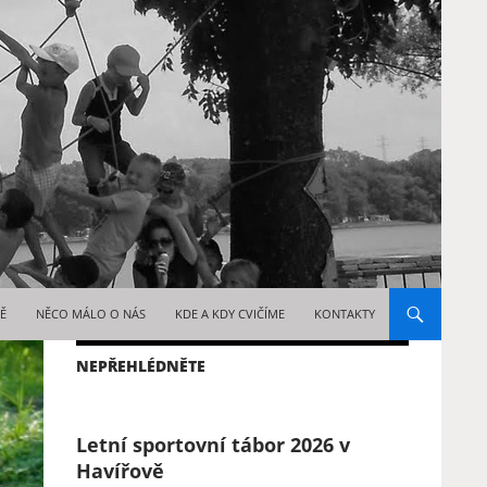
WEBU
TĚ
NĚCO MÁLO O NÁS
KDE A KDY CVIČÍME
KONTAKTY
NEPŘEHLÉDNĚTE
Letní sportovní tábor 2026 v
Havířově