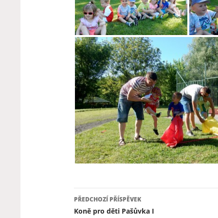
Navigace
PŘEDCHOZÍ PŘÍSPĚVEK
pro
Koně pro děti Pašůvka I
příspěvky